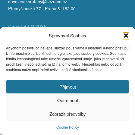
dovolenakorutany@seznam.cz
Přemyšlenská 77 - Praha 8 182 00
Copyright © 2026
Spravovat Souhlas
Abychom poskytli co nejlepší služby, používáme k ukládání a/nebo přístupu
k informacím o zařízení, technologie jako jsou soubory cookies. Souhlas s
těmito technologiemi nám umožní zpracovávat údaje, jako je chování při
procházení nebo jedinečná ID na tomto webu. Nesouhlas nebo odvolání
souhlasu může nepříznivě ovlivnit určité vlastnosti a funkce.
Příjmout
Odmítnout
Zobrazit předvolby
Cookie Policy