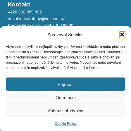
Kontakt
+420 602 859 822
dovolenakorutany@seznam.cz
Přemyšlenská 77 - Praha 8 182 00
Spravovat Souhlas
Copyright © 2026
Abychom poskytli co nejlepší služby, používáme k ukládání a/nebo přístupu
k informacím o zařízení, technologie jako jsou soubory cookies. Souhlas s
těmito technologiemi nám umožní zpracovávat údaje, jako je chování při
procházení nebo jedinečná ID na tomto webu. Nesouhlas nebo odvolání
souhlasu může nepříznivě ovlivnit určité vlastnosti a funkce.
Příjmout
Odmítnout
Zobrazit předvolby
Cookie Policy