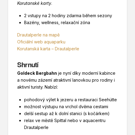
Korutanské karty
.
2 vstupy na 2 hodiny zdarma během sezony
Bazény, wellness, relaxační zóna
Drautalperle na mapě
Oficiální web aquaparku
Korutanská karta – Drautalperle
Shrnutí
Goldeck Bergbahn
je nyní díky moderní kabince
a novému zázemí atraktivní lanovkou pro rodiny i
aktivní turisty. Nabízí:
pohodový výlet k jezeru a restauraci Seehütte
možnost výstupu na vrchol dvěma cestami
delší sestup až k dolní stanici (s kočárkem)
relax ve městě Spittal nebo v aquacentru
Drautalperle