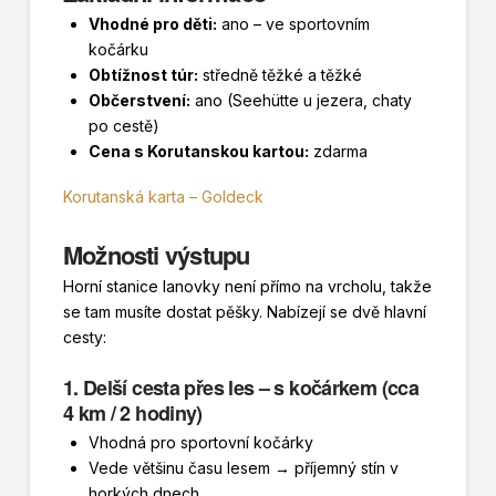
Vhodné pro děti:
ano – ve sportovním
kočárku
Obtížnost túr:
středně těžké a těžké
Občerstvení:
ano (Seehütte u jezera, chaty
po cestě)
Cena s Korutanskou kartou:
zdarma
Korutanská karta – Goldeck
Možnosti výstupu
Horní stanice lanovky není přímo na vrcholu, takže
se tam musíte dostat pěšky. Nabízejí se dvě hlavní
cesty:
1. Delší cesta přes les – s kočárkem (cca
4 km / 2 hodiny)
Vhodná pro sportovní kočárky
Vede většinu času lesem → příjemný stín v
horkých dnech