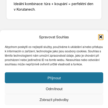
Ideální kombinace: túra + koupání = perfektní den
v Korutanech.
Spravovat Souhlas
Abychom poskytli co nejlepší služby, používáme k ukládání a/nebo přístupu
k informacím o zařízení, technologie jako jsou soubory cookies. Souhlas s
těmito technologiemi nám umožní zpracovávat údaje, jako je chování při
procházení nebo jedinečná ID na tomto webu. Nesouhlas nebo odvolání
souhlasu může nepříznivě ovlivnit určité vlastnosti a funkce.
Kontakt
+420 602 859 822
Příjmout
dovolenakorutany@seznam.cz
Přemyšlenská 77 - Praha 8 182 00
Odmítnout
Copyright © 2026
Zobrazit předvolby