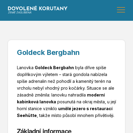
Goldeck Bergbahn
Lanovka
Goldeck Bergbahn
byla dříve spíše
doplňkovým výletem – stará gondola nabízela
spíše adrenalin než pohodlí a kamenitý terén na
vrcholu nebyl vhodný pro kočárky. Situace se ale
zásadně změnila: lanovku nahradila
moderní
kabinková lanovka
posunutá na okraj města, u její
horní stanice vzniklo
umělé jezero s restaurací
Seehütte
, takže místo působí mnohem přívětivěji.
Základní informace