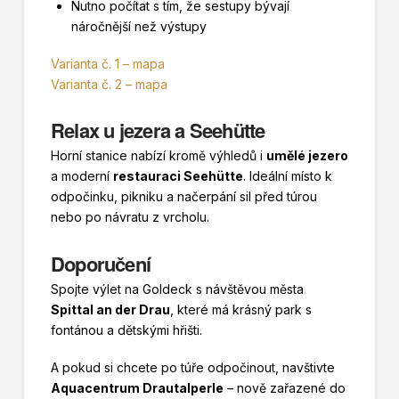
Nutno počítat s tím, že sestupy bývají
náročnější než výstupy
Varianta č. 1 – mapa
Varianta č. 2 – mapa
Relax u jezera a Seehütte
Horní stanice nabízí kromě výhledů i
umělé jezero
a moderní
restauraci Seehütte
. Ideální místo k
odpočinku, pikniku a načerpání sil před túrou
nebo po návratu z vrcholu.
Doporučení
Spojte výlet na Goldeck s návštěvou města
Spittal an der Drau
, které má krásný park s
fontánou a dětskými hřišti.
A pokud si chcete po túře odpočinout, navštivte
Aquacentrum Drautalperle
– nově zařazené do