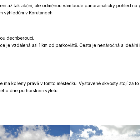
není až tak akční, ale odměnou vám bude panoramatický pohled na
ším výhledům v Korutanech.
sou dechberoucí.
ce je vzdálená asi 1 km od parkoviště. Cesta je nenáročná a ideáln
 má kořeny právě v tomto městečku. Vystavené skvosty stojí za to 
kého dne po horském výletu.