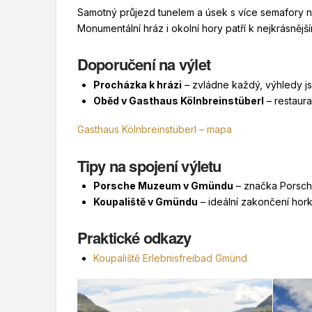
Samotný průjezd tunelem a úsek s více semafory 
Monumentální hráz i okolní hory patří k nejkrásněj
Doporučení na výlet
Procházka k hrázi
– zvládne každý, výhledy j
Oběd v Gasthaus Kölnbreinstüberl
– restaura
Gasthaus Kölnbreinstüberl – mapa
Tipy na spojení výletu
Porsche Muzeum v Gmündu
– značka Porsche
Koupaliště v Gmündu
– ideální zakončení hor
Praktické odkazy
Koupaliště Erlebnisfreibad Gmünd