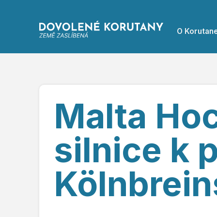
O Korutan
Malta Hoc
silnice k
Kölnbrein