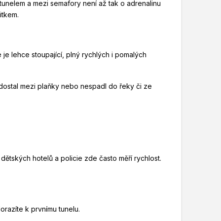
 tunelem a mezi semafory není až tak o adrenalinu
itkem.
ce je lehce stoupající, plný rychlých i pomalých
ostal mezi plaňky nebo nespadl do řeky či ze
ětských hotelů a policie zde často měří rychlost.
orazíte k prvnímu tunelu.