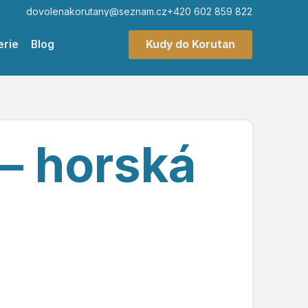
dovolenakorutany@seznam.cz
+420 602 859 822
erie
Blog
Kudy do Korutan
– horská