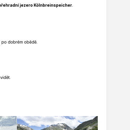
přehradní jezero Kölnbreinspeicher
.
í i po dobrém obědě.
vidět.