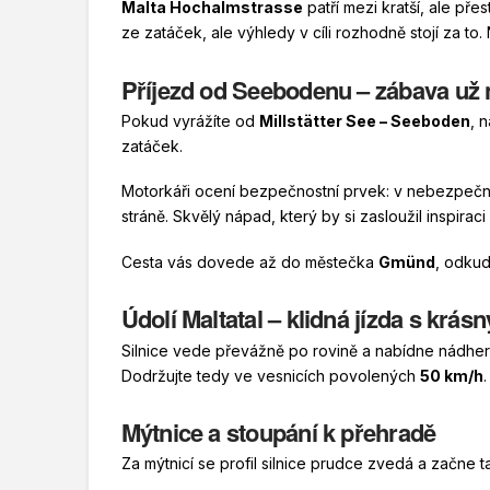
Malta Hochalmstrasse
patří mezi kratší, ale př
ze zatáček, ale výhledy v cíli rozhodně stojí za to.
Příjezd od Seebodenu – zábava už
Pokud vyrážíte od
Millstätter See – Seeboden
, 
zatáček.
Motorkáři ocení bezpečnostní prvek: v nebezpečný
stráně. Skvělý nápad, který by si zasloužil inspiraci 
Cesta vás dovede až do městečka
Gmünd
, odkud
Údolí Maltatal – klidná jízda s krás
Silnice vede převážně po rovině a nabídne nádherné
Dodržujte tedy ve vesnicích povolených
50 km/h
.
Mýtnice a stoupání k přehradě
Za mýtnicí se profil silnice prudce zvedá a začne t