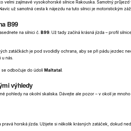
esto velmi zajímavé vysokohorské silnice Rakouska. Samotný průjezd
 Navíc už samotná cesta k nájezdu na tuto silnici je motoristickým záž
 na B99
nasednete na silnici č.
B99
. Už tady začíná krásná jízda – profil silni
ch zatáčkách je pod svodidly ochrana, aby se při pádu jezdec ned
i u nás.
 se odbočuje do údolí
Maltatal
.
nými výhledy
 pohledy na okolní skaliska. Dávejte ale pozor – v okolí je mnoho d
a pravá horská jízda. Užijete si několik krásných zatáček, dokud ned