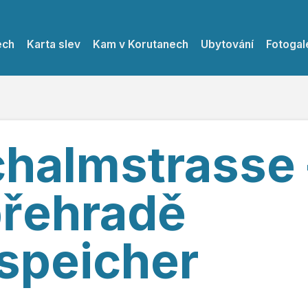
ech
Karta slev
Kam v Korutanech
Ubytování
Fotogal
halmstrasse 
 přehradě
speicher