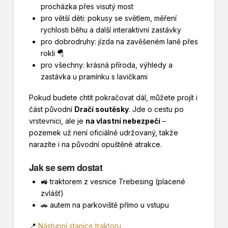
procházka přes visutý most
pro větší děti: pokusy se světlem, měření
rychlosti běhu a další interaktivní zastávky
pro dobrodruhy: jízda na zavěšeném laně přes
rokli 🪂
pro všechny: krásná příroda, výhledy a
zastávka u pramínku s lavičkami
Pokud budete chtít pokračovat dál, můžete projít i
část původní
Dračí soutěsky
. Jde o cestu po
vrstevnici, ale je
na vlastní nebezpečí
–
pozemek už není oficiálně udržovaný, takže
narazíte i na původní opuštěné atrakce.
Jak se sem dostat
🚜 traktorem z vesnice Trebesing (placené
zvlášť)
🚗 autem na parkoviště přímo u vstupu
📍
Nástupní stanice traktoru