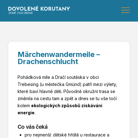
Märchenwandermeile –
Drachenschlucht
Pohádková míle a Dračí soutěska v obci
Trebesing (u městečka Gmünd) patří mezi výlety,
které baví hlavně děti. Původně okružní trasa se
změnila na cestu tam a zpět a dnes se tu vše točí
kolem
ekologických způsobů získávání
energie
.
Co vás čeká
pro nejmenší: dětské hřiště u restaurace a