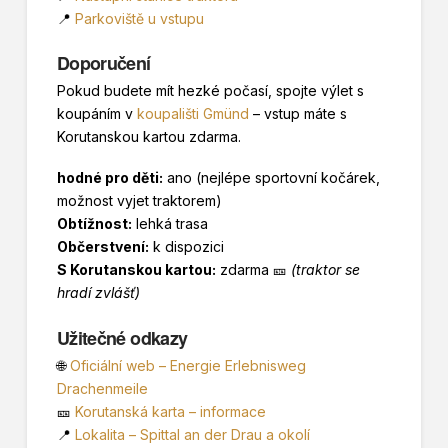
📍
Parkoviště u vstupu
Doporučení
Pokud budete mít hezké počasí, spojte výlet s
koupáním v
koupališti Gmünd
– vstup máte s
Korutanskou kartou zdarma.
hodné pro děti:
ano (nejlépe sportovní kočárek,
možnost vyjet traktorem)
Obtížnost:
lehká trasa
Občerstvení:
k dispozici
S Korutanskou kartou:
zdarma 🎫
(traktor se
hradí zvlášť)
Užitečné odkazy
🌐
Oficiální web – Energie Erlebnisweg
Drachenmeile
🎫
Korutanská karta – informace
📍
Lokalita – Spittal an der Drau a okolí