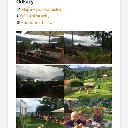
Odkazy
📍
Mapa – poloha bistra
🌐
Oficiální stránky
📘
Facebook bistra