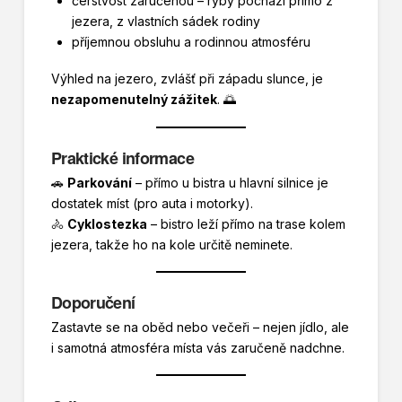
čerstvost zaručenou – ryby pochází přímo z
jezera, z vlastních sádek rodiny
příjemnou obsluhu a rodinnou atmosféru
Výhled na jezero, zvlášť při západu slunce, je
nezapomenutelný zážitek
. 🌅
Praktické informace
🚗
Parkování
– přímo u bistra u hlavní silnice je
dostatek míst (pro auta i motorky).
🚴
Cyklostezka
– bistro leží přímo na trase kolem
jezera, takže ho na kole určitě neminete.
Doporučení
Zastavte se na oběd nebo večeři – nejen jídlo, ale
i samotná atmosféra místa vás zaručeně nadchne.