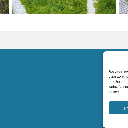
Abychom posk
o zařízení, 
umožní zprac
webu. Nesouh
funkce.
Př