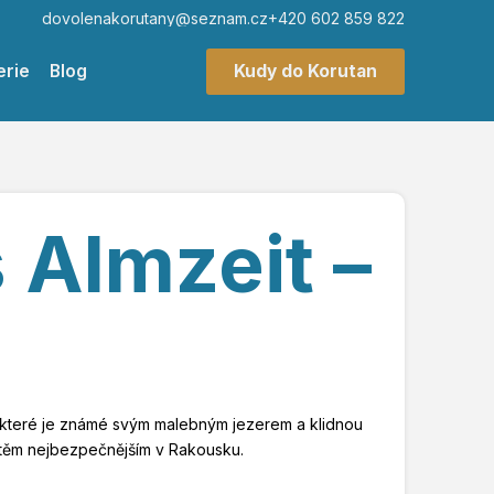
dovolenakorutany@seznam.cz
+420 602 859 822
erie
Blog
Kudy do Korutan
Almzeit –
 které je známé svým malebným jezerem a klidnou
 těm nejbezpečnějším v Rakousku.