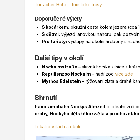
Turracher Höhe – turistické trasy
Doporučené výlety
S kočárkem:
okružní cesta kolem jezera (cca 1
S dětmi:
výjezd lanovkou nahoru, pak pozvol
Pro turisty:
výstupy na okolní hřebeny s nádh
Další tipy v okolí
Nockalmstraße
– slavná horská silnice s krás
Reptilienzoo Nockalm
– hadí zoo
více zde
Mythos Edelstein
– rýžování zlata a drahé ka
Shrnutí
Panoramabahn Nockys Almzeit
je ideální volbou
dráhy, Nockyho dětského světa a procházek ko
Lokalita Villach a okolí