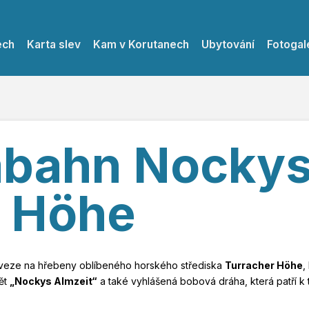
ech
Karta slev
Kam v Korutanech
Ubytování
Fotogal
bahn Nockys 
r Höhe
veze na hřebeny oblíbeného horského střediska
Turracher Höhe
,
vět
„Nockys Almzeit“
a také vyhlášená bobová dráha, která patří k