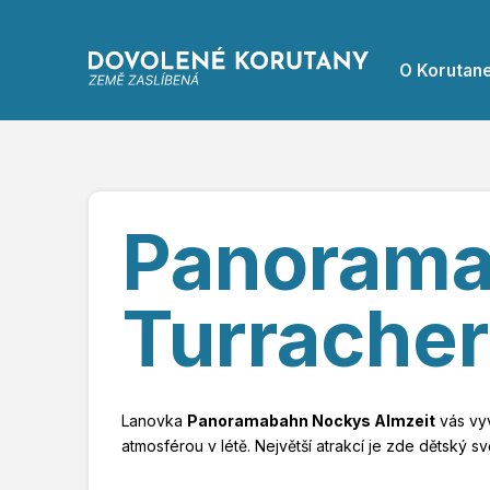
O Korutan
Panorama
Turrache
Lanovka
Panoramabahn Nockys Almzeit
vás vy
atmosférou v létě. Největší atrakcí je zde dětský s