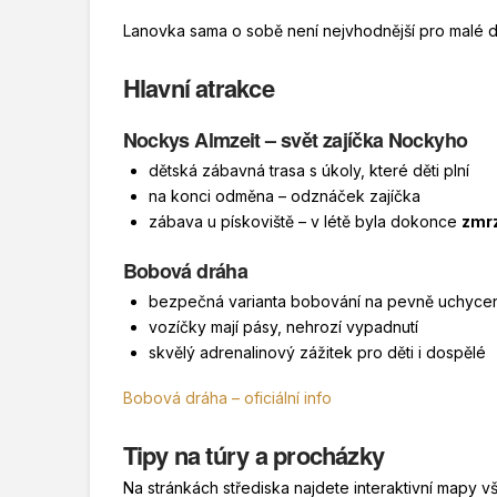
Lanovka sama o sobě není nejvhodnější pro malé děti 
Hlavní atrakce
Nockys Almzeit – svět zajíčka Nockyho
dětská zábavná trasa s úkoly, které děti plní
na konci odměna – odznáček zajíčka
zábava u pískoviště – v létě byla dokonce
zmrz
Bobová dráha
bezpečná varianta bobování na pevně uchycen
vozíčky mají pásy, nehrozí vypadnutí
skvělý adrenalinový zážitek pro děti i dospělé
Bobová dráha – oficiální info
Tipy na túry a procházky
Na stránkách střediska najdete interaktivní mapy v