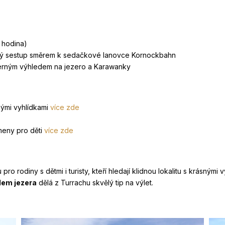
 hodina)
ný sestup směrem k sedačkové lanovce Kornockbahn
erným výhledem na jezero a Karawanky
nými vyhlídkami
více zde
meny pro děti
více zde
 pro rodiny s dětmi i turisty, kteří hledají klidnou lokalitu s krásný
lem jezera
dělá z Turrachu skvělý tip na výlet.