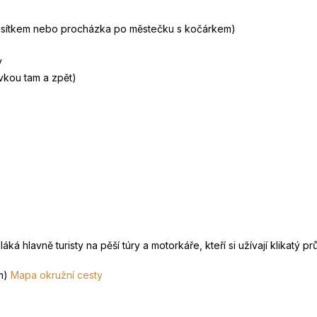
 nosítkem nebo procházka po městečku s kočárkem)
y
vkou tam a zpět)
á hlavně turisty na pěší túry a motorkáře, kteří si užívají klikatý pr
m)
Mapa okružní cesty