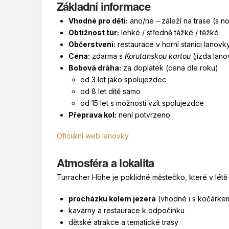
Základní informace
Vhodné pro děti:
ano/ne – záleží na trase (s
Obtížnost túr:
lehké / středně těžké / těžké
Občerstvení:
restaurace v horní stanici lanovk
Cena:
zdarma s
Korutanskou kartou
(jízda lano
Bobová dráha:
za doplatek (cena dle roku)
od 3 let jako spolujezdec
od 8 let dítě samo
od 15 let s možností vzít spolujezdce
Přeprava kol:
není potvrzeno
Oficiální web lanovky
Atmosféra a lokalita
Turracher Höhe je poklidné městečko, které v létě lák
procházku kolem jezera
(vhodné i s kočárke
kavárny a restaurace k odpočinku
dětské atrakce a tematické trasy