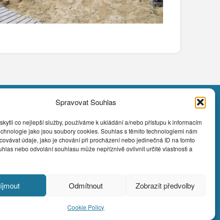
Spravovat Souhlas
ytli co nejlepší služby, používáme k ukládání a/nebo přístupu k informacím
Kontakt
technologie jako jsou soubory cookies. Souhlas s těmito technologiemi nám
+420 602 859 822
ovávat údaje, jako je chování při procházení nebo jedinečná ID na tomto
dovolenakorutany@seznam.cz
las nebo odvolání souhlasu může nepříznivě ovlivnit určité vlastnosti a
Přemyšlenská 77 - Praha 8 182 00
íjmout
Odmítnout
Zobrazit předvolby
Cookie Policy