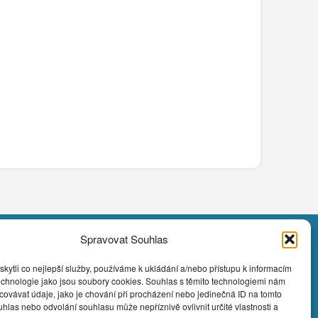
Spravovat Souhlas
ytli co nejlepší služby, používáme k ukládání a/nebo přístupu k informacím
Kontakt
technologie jako jsou soubory cookies. Souhlas s těmito technologiemi nám
+420 602 859 822
ovávat údaje, jako je chování při procházení nebo jedinečná ID na tomto
dovolenakorutany@seznam.cz
las nebo odvolání souhlasu může nepříznivě ovlivnit určité vlastnosti a