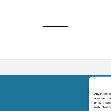
Abychom posk
o zařízení, 
umožní zprac
webu. Nesouh