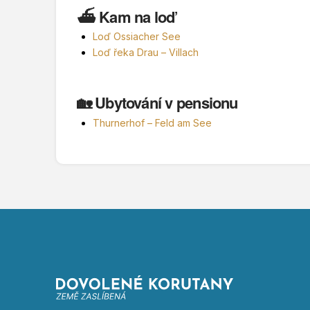
⛴️ Kam na loď
Loď Ossiacher See
Loď řeka Drau – Villach
🏡 Ubytování v pensionu
Thurnerhof – Feld am See