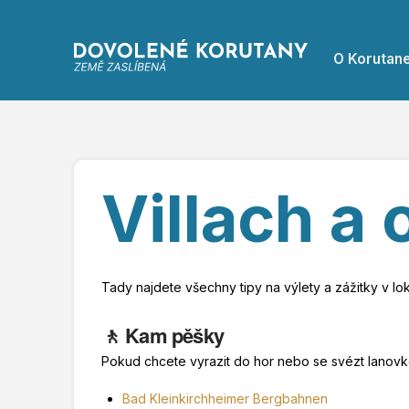
O Korutan
Villach a 
Tady najdete všechny tipy na výlety a zážitky v lokal
🚶 Kam pěšky
Pokud chcete vyrazit do hor nebo se svézt lanovko
Bad Kleinkirchheimer Bergbahnen