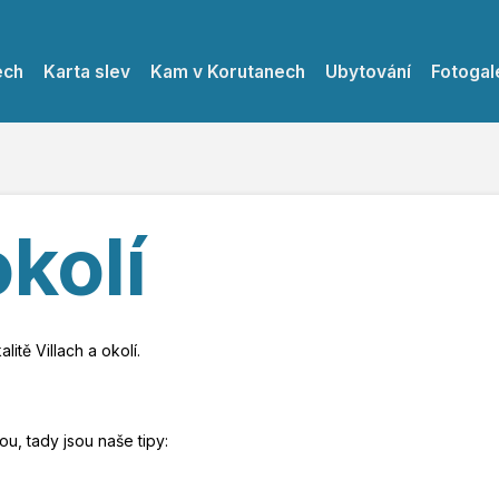
ech
Karta slev
Kam v Korutanech
Ubytování
Fotogal
okolí
itě Villach a okolí.
u, tady jsou naše tipy: