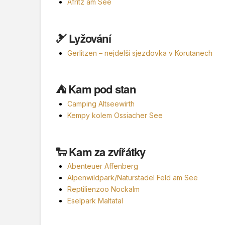
Afritz am See
🎿 Lyžování
Gerlitzen – nejdelší sjezdovka v Korutanech
⛺ Kam pod stan
Camping Altseewirth
Kempy kolem Ossiacher See
🐑 Kam za zvířátky
Abenteuer Affenberg
Alpenwildpark/Naturstadel Feld am See
Reptilienzoo Nockalm
Eselpark Maltatal