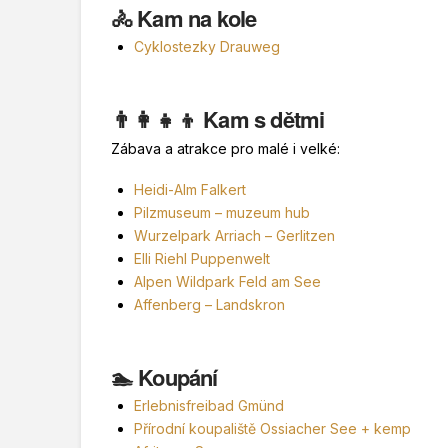
🚴 Kam na kole
Cyklostezky Drauweg
👨‍👩‍👧‍👦 Kam s dětmi
Zábava a atrakce pro malé i velké:
Heidi-Alm Falkert
Pilzmuseum – muzeum hub
Wurzelpark Arriach – Gerlitzen
Elli Riehl Puppenwelt
Alpen Wildpark Feld am See
Affenberg – Landskron
🏊 Koupání
Erlebnisfreibad Gmünd
Přírodní koupaliště Ossiacher See + kemp