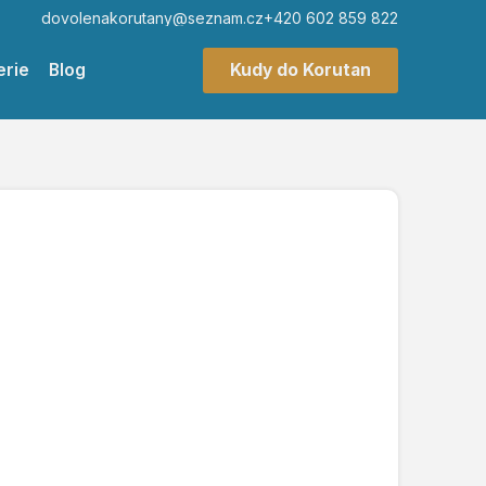
dovolenakorutany@seznam.cz
+420 602 859 822
erie
Blog
Kudy do Korutan