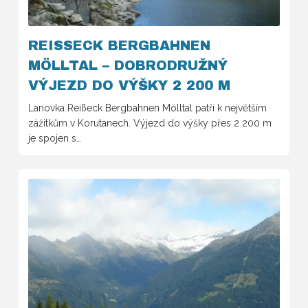
REISSECK BERGBAHNEN M
ÖLLTAL – DOBRODRUŽNÝ V
ÝJEZD DO VÝŠKY 2 200 M
Lanovka Reißeck Bergbahnen Mölltal patří k největším
zážitkům v Korutanech. Výjezd do výšky přes 2 200 m
je spojen s…