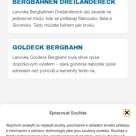
BERGBAHNEN DREILÄNDERECK
Lanovka Bergbahnen Dreiländereck vás zavede na
jedinečné místo, kde se potkávají Rakousko, Itálie a
Slovinsko. Tady můžete během pár kroků…
GOLDECK BERGBAHN
Lanovka Goldeck Bergbahn byla dříve spíše
doplňkovým výletem – stará gondola nabízela spíše
adrenalin než pohodlí a kamenitý terén na…
Spravovat Souhlas
Abychom poskytli co nejlepší služby, používáme k ukládání a/nebo přístupu
k informacím o zařízení, technologie jako jsou soubory cookies. Souhlas s
těmito technologiemi nám umožní zpracovávat údaje, jako je chování při